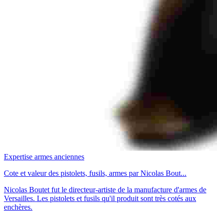
Expertise armes anciennes
Cote et valeur des pistolets, fusils, armes par Nicolas Bout...
Nicolas Boutet fut le directeur-artiste de la manufacture d'armes de
Versailles. Les pistolets et fusils qu'il produit sont très cotés aux
enchères.