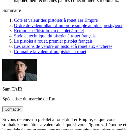
napoléonien recherchés par les collectionneurs mondiaux.
Sommaire
Cote et valeur des pistolets à rouet 1er Empire
Ordre de valeur allant d’un ordre simple au plus prestigieux
Retour sur l’histoire du pistolet à rouet
Style et technique du pistolet à rouet français
Le pistolet à rouet, premier pistolet français
Les raisons de vendre un pistolet à rouet aux enchères
Connaître la valeur d’un pistolet à rouet
Sam TAÏR
Spécialiste du marché de l'art
Contacter
Si vous détenez un pistolet à rouet du 1er Empire, et que vous
souhaitez connaître sa valeur ainsi que si vous l’ignorez, l’époque et
le modèle de votre arme, nos experts et commissaires-priseurs agréés