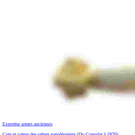
Expertise armes anciennes
Cote et valeur des sabres napoléoniens (Du Consulat à 1870)