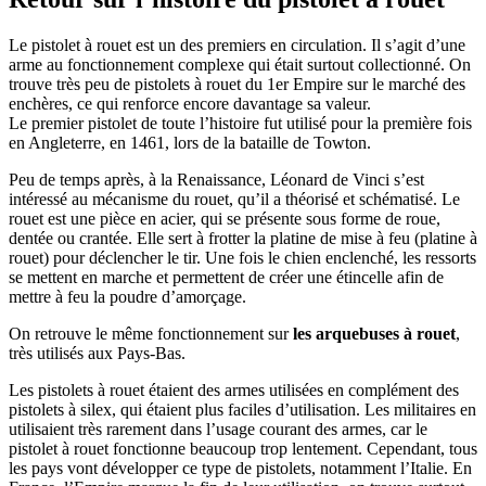
Le pistolet à rouet est un des premiers en circulation. Il s’agit d’une
arme au fonctionnement complexe qui était surtout collectionné. On
trouve très peu de pistolets à rouet du 1er Empire sur le marché des
enchères, ce qui renforce encore davantage sa valeur.
Le premier pistolet de toute l’histoire fut utilisé pour la première fois
en Angleterre, en 1461, lors de la bataille de Towton.
Peu de temps après, à la Renaissance, Léonard de Vinci s’est
intéressé au mécanisme du rouet, qu’il a théorisé et schématisé. Le
rouet est une pièce en acier, qui se présente sous forme de roue,
dentée ou crantée. Elle sert à frotter la platine de mise à feu (platine à
rouet) pour déclencher le tir. Une fois le chien enclenché, les ressorts
se mettent en marche et permettent de créer une étincelle afin de
mettre à feu la poudre d’amorçage.
On retrouve le même fonctionnement sur
les arquebuses à rouet
,
très utilisés aux Pays-Bas.
Les pistolets à rouet étaient des armes utilisées en complément des
pistolets à silex, qui étaient plus faciles d’utilisation. Les militaires en
utilisaient très rarement dans l’usage courant des armes, car le
pistolet à rouet fonctionne beaucoup trop lentement. Cependant, tous
les pays vont développer ce type de pistolets, notamment l’Italie. En