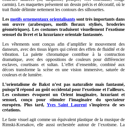
carmin). Les maquettes présentent un dessin précis et décoratif, où le
trait fluide délimite nettement les contours des silhouettes.
Les
motifs ornementaux orientalisants
sont très importants dans
son œuvre (arabesques, motifs floraux stylisés, broderies
géométriques). Les costumes traduisent visuellement l’exotisme
sensuel du livret et la luxuriance orientale fantasmée.
Les vêtements sont conçus afin d’amplifier le mouvement des
danseurs, avec des tissus légers qui créent des effets de fluidité et de
vibration. La palette chromatique contribue à la contruction
dramatique, avec des oppositions de couleurs pour différencier
esclaves, courtisans et sultan. L’effet d’ensemble, combiné aux
décors transforme la scène en une vision immersive, saturée de
couleurs et de lumière.
L’orientalisme de Bakst n’est pas naturaliste mais fantasmé,
puisqu’il répond au goût occidental pour l’exotisme et l’ailleurs.
Les costumes évoquent un Orient imaginaire, luxuriant et
sensuel, conçu pour stimuler l’imaginaire du spectateur
européen. Plus tard,
Yves Saint Laurent
s'inspirera de ses
créations.
Le faste visuel agit comme un équivalent plastique de la musique de
Rimski-Korsakov, elle aussi orchestrée autour de l’exotisme. La