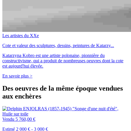
Les artistes du XXe
Cote et valeur des sculptures, dessins, peintures de Katarzy...
Katarzyna Kobro est une artiste polonaise, pionnière du
constructivisme, qui a produit de nombreuses oeuvres dont la cote
est aujourd'hui élevée.
En savoir plus >
Des oeuvres de la même époque vendues
aux enchères
Vendu
5 760,00 €
Estimé 2 000 € - 3 000 €