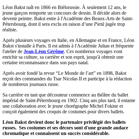
Léon Bakst naît en 1866 en Biélorussie. À seulement 12 ans, le
jeune garçon remporte un concours de dessin. Il décide alors de
devenir peintre. Bakst entre à l'Académie des Beaux-Arts de Saint-
Pétersbourg, dont il sera exclu en raison d’une
Pietà
jugée trop
réaliste.
Après plusieurs voyages en Italie, en Allemagne et en France, Léon
Bakst s'installe à Paris. Il est admis à l'Académie Julian et fréquente
l'atelier de
Jean-Léon Gérôme
. Ces nombreux voyages vont
enrichir sa culture, sa carrière et son esprit, jusqu'à obtenir une
certaine reconnaissance dans son pays natal.
Après avoir fondé la revue “Le Monde de l’art” en 1898, Bakst
reçoit des commandes du Tsar Nicolas II et participe à la rédaction
de nombreux journaux russe.
Sa carrière en tant que décorateur commence au théâtre du ballet
impérial de Saint-Pétersbourg en 1902. Cinq ans plus tard, il entame
une collaboration avec le jeune chorégraphe Michel Fokine et
conçoit également des croquis de costumes pour divers ballets.
Léon Bakst devient donc le partenaire privilégié des ballets
russes. Ses costumes et ses décors sont d'une grande audace
chromatique et connaissent un succès considérable.