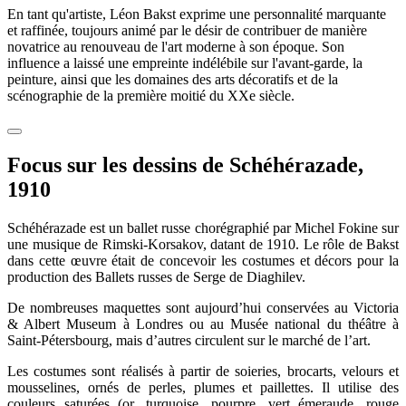
En tant qu'artiste, Léon Bakst exprime une personnalité marquante
et raffinée, toujours animé par le désir de contribuer de manière
novatrice au renouveau de l'art moderne à son époque. Son
influence a laissé une empreinte indélébile sur l'avant-garde, la
peinture, ainsi que les domaines des arts décoratifs et de la
scénographie de la première moitié du XXe siècle.
Focus sur les dessins de Schéhérazade,
1910
Schéhérazade est un ballet russe chorégraphié par Michel Fokine sur
une musique de Rimski-Korsakov, datant de 1910. Le rôle de Bakst
dans cette œuvre était de concevoir les costumes et décors pour la
production des Ballets russes de Serge de Diaghilev.
De nombreuses maquettes sont aujourd’hui conservées au Victoria
& Albert Museum à Londres ou au Musée national du théâtre à
Saint-Pétersbourg, mais d’autres circulent sur le marché de l’art.
Les costumes sont réalisés à partir de soieries, brocarts, velours et
mousselines, ornés de perles, plumes et paillettes. Il utilise des
couleurs saturées (or, turquoise, pourpre, vert émeraude, rouge