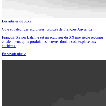
Les artistes du XXe
Cote et valeur des sculptures, bronzes de François-Xavier La...
François-Xavier Lalanne est un sculpteur du XXème siècle reconnu
et talentueux qui a produit des oeuvres dont la cote explose aux
enchères.
En savoir plus >