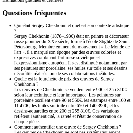
Estimations gratuites et certifiées
Questions fréquentes
Qui était Sergey Chekhonin et quel est son contexte artistique
?
Sergey Chekhonin (1878–1936) était un peintre et décorateur
russe pionnier du XXe siècle, formé à l'école Stiglitz de Saint-
Pétersbourg. Membre éminent du mouvement « Le Monde de
l'art », il a marqué son époque par des œuvres colorées et
expressives combinant l'art russe soviétique et
l'expressionnisme européen. Il s'est distingué notamment par
ses peintures sur porcelaine, ses huiles sur toile et ses dessins
décorâtifs réalisés lors de ses collaborations théâtrales.
Quelle est la fourchette de prix des œuvres de Sergey
Chekhonin ?
Les œuvres de Chekhonin se vendent entre 90€ et 255 810€
selon leur technique et leur importance. Les peintures sur
porcelaine oscillent entre 90 et 550€, les estampes entre 100 et
11 470€, les huiles sur toile entre 650 et 140 390€, et les
dessins-aquarelles entre 200 et 255 810€. Ces variations
reflètent l'authenticité, la rareté et l'état de conservation de
chaque pièce.
Comment authentifier une œuvre de Sergey Chekhonin ?
Les œuvres de Chekhonin ne sont pas systématiquement