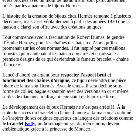
et les broches avec un motif de nœud marin sont particulièrement
prisés par les amateurs de bijoux Hermès.
L’histoire de la création de bijoux chez Hermès remonte à plusieurs
décennies, mais c’est véritablement à partir des années 1930 que la
maison a élargi son offre avec des créations uniques.
Tout commence avec la fascination de Robert Dumas, le gendre
d’Émile Hermès, pour les chaînes des bateaux. Alors qu’il se
promenait sur les côtes normandes, il fut inspiré par ces maillons
robustes qui maintenaient les bateaux amarrés et esquissa les
premiers designs de ce qui deviendrait le fameux bracelet « chaîne
d’ancre ».
Lancé d’abord en argent pour
respecter l’aspect brut et
fonctionnel des chaînes d’origine
, ce bijou deviendra une pièce
phare de la maison Hermès. Avec le temps, il sera décliné sous
forme de collier, bague et sautoir, avec des versions en or et même
serties de diamants, renforçant leur statut de bijoux de luxe.
Le développement des bijoux Hermès ne s’est pas arrêté là. À la
suite du succès du bracelet « chaîne d’ancre », la maison a continué
à s’inspirer de ses origines équestres en lançant des créations comme
le bracelet
Kelly
, un hommage au sac du même nom, devenu
emblématique grâce à la princesse de Monaco.