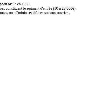
apeau bleu" en 1930.
mpes constituent le segment d'entrée (10 à
28 000€
).
santes, nus féminins et thèmes sociaux ouvriers.