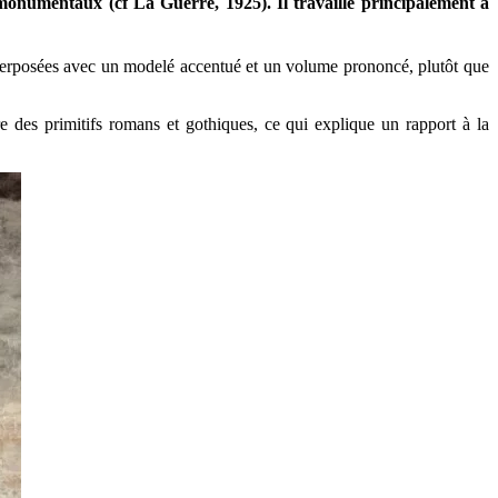
ts monumentaux (cf La Guerre, 1925). Il travaille principalement à
s superposées avec un modelé accentué et un volume prononcé, plutôt que
e des primitifs romans et gothiques, ce qui explique un rapport à la