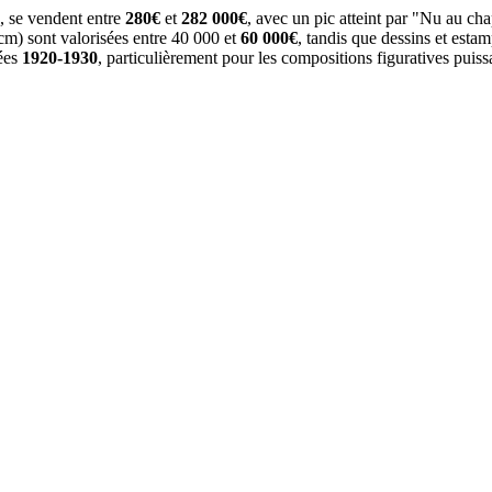
, se vendent entre
280€
et
282 000€
, avec un pic atteint par "Nu au ch
0cm) sont valorisées entre 40 000 et
60 000€
, tandis que dessins et esta
nées
1920-1930
, particulièrement pour les compositions figuratives puis