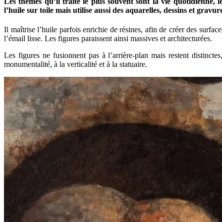
Les thèmes qu’il traite le plus souvent sont la vie quotidienne, 
l’huile sur toile mais utilise aussi des aquarelles, dessins et gravur
Il maîtrise l’huile parfois enrichie de résines, afin de créer des sur
l’émail lisse. Les figures paraissent ainsi massives et architecturées.
Les figures ne fusionnent pas à l’arrière-plan mais restent distinc
monumentalité, à la verticalité et à la statuaire.