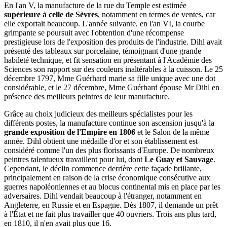
En l'an V, la manufacture de la rue du Temple est estimée
supérieure à celle de Sèvres
, notamment en termes de ventes, car
elle exportait beaucoup. L'année suivante, en l'an VI, la courbe
grimpante se poursuit avec l'obtention d'une récompense
prestigieuse lors de l'exposition des produits de l'industrie. Dihl avait
présenté des tableaux sur porcelaine, témoignant d'une grande
habileté technique, et fit sensation en présentant à l'Académie des
Sciences son rapport sur des couleurs inaltérables à la cuisson. Le 25
décembre 1797, Mme Guérhard marie sa fille unique avec une dot
considérable, et le 27 décembre, Mme Guérhard épouse Mr Dihl en
présence des meilleurs peintres de leur manufacture.
Grâce au choix judicieux des meilleurs spécialistes pour les
différents postes, la manufacture continue son ascension jusqu'à la
grande exposition de l'Empire en 1806
et le Salon de la même
année. Dihl obtient une médaille d'or et son établissement est
considéré comme l'un des plus florissants d'Europe. De nombreux
peintres talentueux travaillent pour lui, dont
Le Guay et Sauvage
.
Cependant, le déclin commence derrière cette façade brillante,
principalement en raison de la crise économique consécutive aux
guerres napoléoniennes et au blocus continental mis en place par les
adversaires. Dihl vendait beaucoup à l'étranger, notamment en
Angleterre, en Russie et en Espagne. Dès 1807, il demande un prêt
à l'État et ne fait plus travailler que 40 ouvriers. Trois ans plus tard,
en 1810, il n'en avait plus que 16.