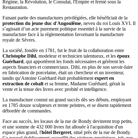
Régime, la Révolution, le Consulat, l'Empire et fermé sous la
Restauration.
Faisant partie des manufactures privilégiées, elle bénéficiait de la
protection du jeune duc d'Angoulême
, neveu du roi Louis XVI. Il
s’agissait d’un acte purement politique essentiel à la survie de la
manufacture face à la réglementation favorisant la manufacture
royale de Sèvres.
La société, fondée en 1781, fut le fruit de la collaboration entre
Christophe Dihl
, modeleur et technicien talentueux, et les
époux
Guérhard
, qui apportèrent les fonds nécessaires et gérèrent les
aspects financiers et commerciaux. Dihl, en plus de son savoir-faire
en fabrication de porcelaine, était un chercheur et un inventeur,
tandis qu'Antoine Guérhard était probablement
expert en
extraction de cobalt
et sa femme, Madame Guérhard, gérait la
vente et la tenue des livres avec probité et intelligence.
La manufacture connut un grand succès dès ses débuts, employant
en 1785 douze sculpteurs et trente peintres, et se disent rapidement
débordée de commandes.
Face au succès, les locaux de la rue de Bondy devinrent trop petits,
et une somme de 432 000 livres fut allouée à l'acquisition d'un
espace plus grand, l'
hôtel Bergeret
, situé près de la rue de Bondy.
Ce nouvel établissement accueillit des visiteurs prestigieux, tels que