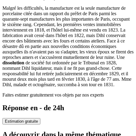
Malgré les difficultés, la manufacture est la seule manufacture de
porcelaine citée dans un rapport du préfet de Paris parmi les
quarante-sept manufactures les plus importantes de Paris, occupant
le sixième rang. Cependant, les premières ventes immobilières
interviennent en 1818, et l'hôtel lui-même est vendu en 1823. La
fabrication avait cessé dans l'hôtel en 1822, mais Dihl conservait
encore des bâtiments avec les fours et certains ateliers. Face à ce
désastre dû en partie aux nouvelles conditions économiques
auxquelles ils n'avaient pas su s'adapter, les vieux époux se firent des
reproches amers et s'accusèrent mutuellement de leur ruine. Une
dissolution
de société fut ordonnée par le Tribunal en 1828,
nommant Dihl liquidateur, mais il ne fit pas grand-chose. Cette
responsabilité lui fut retirée judiciairement en décembre 1829, et il
mourut deux mois plus tard en février 1830, à l'âge de 77 ans. Mme
Dihl, malade et octogénaire, succomba à son tour en 1831.
Faites estimer gratuitement vos objets par nos experts
Réponse en - de 24h
Estimation gratuite
A découvrir dans la même thématique