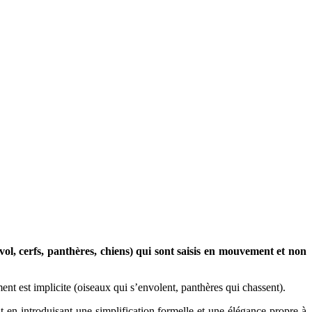
ol, cerfs, panthères, chiens) qui sont saisis en mouvement et non
nt est implicite (oiseaux qui s’envolent, panthères qui chassent).
ut en introduisant une simplification formelle et une élégance propre à