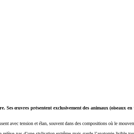
re. Ses œuvres présentent exclusivement des animaux (oiseaux en v
ssent avec tension et élan, souvent dans des compositions où le mouveme
 ne relève pas d’une stylisation extrême mais garde l’anatomie lisible to