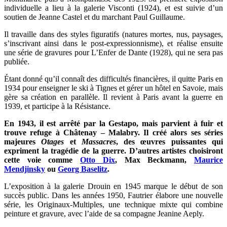
individuelle a lieu à la galerie Visconti (1924), et est suivie d’un
soutien de Jeanne Castel et du marchant Paul Guillaume.
Il travaille dans des styles figuratifs (natures mortes, nus, paysages,
s’inscrivant ainsi dans le post-expressionnisme), et réalise ensuite
une série de gravures pour L’Enfer de Dante (1928), qui ne sera pas
publiée.
Étant donné qu’il connaît des difficultés financières, il quitte Paris en
1934 pour enseigner le ski à Tignes et gérer un hôtel en Savoie, mais
gère sa création en parallèle. Il revient à Paris avant la guerre en
1939, et participe à la Résistance.
En 1943, il est arrêté par la Gestapo, mais parvient à fuir et
trouve refuge à Châtenay – Malabry. Il créé alors ses séries
majeures
Otages
et
Massacres
, des œuvres puissantes qui
expriment la tragédie de la guerre. D’autres artistes choisiront
cette voie comme
Otto Dix
, Max Beckmann,
Maurice
Mendjinsky
ou
Georg Baselitz
.
L’exposition à la galerie Drouin en 1945 marque le début de son
succès public. Dans les années 1950, Fautrier élabore une nouvelle
série, les Originaux-Multiples, une technique mixte qui combine
peinture et gravure, avec l’aide de sa compagne Jeanine Aeply.