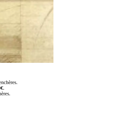
 enchères.
0€
.
hères.