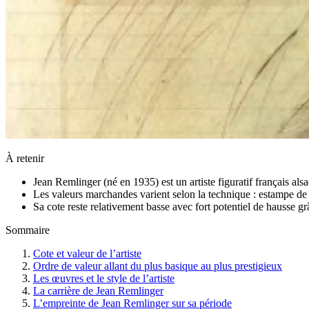
À retenir
Jean Remlinger (né en 1935) est un artiste figuratif français als
Les valeurs marchandes varient selon la technique : estampe de
Sa cote reste relativement basse avec fort potentiel de hausse grâ
Sommaire
Cote et valeur de l’artiste
Ordre de valeur allant du plus basique au plus prestigieux
Les œuvres et le style de l’artiste
La carrière de Jean Remlinger
L’empreinte de Jean Remlinger sur sa période