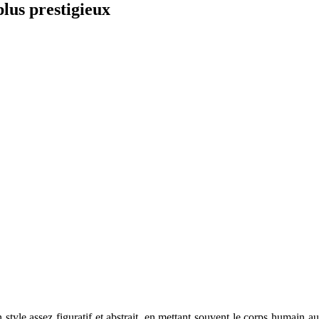
plus prestigieux
tyle assez figuratif et abstrait, en mettant souvent le corps humain au