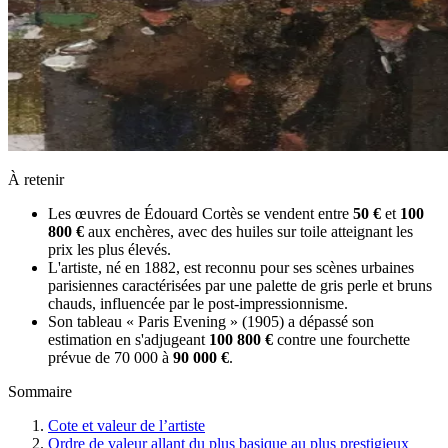
À retenir
Les œuvres de Édouard Cortès se vendent entre
50 €
et
100
800 €
aux enchères, avec des huiles sur toile atteignant les
prix les plus élevés.
L'artiste, né en 1882, est reconnu pour ses scènes urbaines
parisiennes caractérisées par une palette de gris perle et bruns
chauds, influencée par le post-impressionnisme.
Son tableau « Paris Evening » (1905) a dépassé son
estimation en s'adjugeant
100 800 €
contre une fourchette
prévue de 70 000 à
90 000 €
.
Sommaire
Cote et valeur de l’artiste
Ordre de valeur allant du plus basique au plus prestigieux