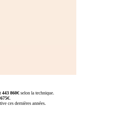
t
443 860€
selon la technique.
 675€
.
tive ces dernières années.