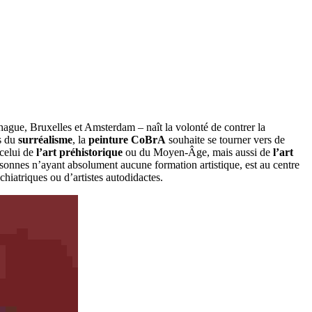
ague, Bruxelles et Amsterdam – naît la volonté de contrer la
s du
surréalisme
, la
peinture CoBrA
souhaite se tourner vers de
 celui de
l’art préhistorique
ou du Moyen-Âge, mais aussi de
l’art
ersonnes n’ayant absolument aucune formation artistique, est au centre
iatriques ou d’artistes autodidactes.