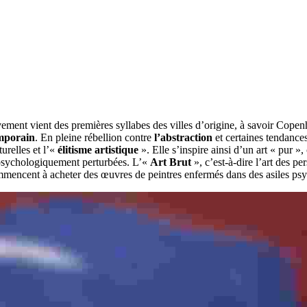
ent vient des premières syllabes des villes d’origine, à savoir Copenh
emporain
. En pleine rébellion contre
l’abstraction
et certaines tendance
urelles et l’«
élitisme artistique
». Elle s’inspire ainsi d’un art « pur »,
s psychologiquement perturbées. L’«
Art Brut
», c’est-à-dire l’art des p
encent à acheter des œuvres de peintres enfermés dans des asiles psych