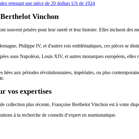
ales retenant une pièce de 20 dollars US de 1924
e Berthelot Vinchon
ont souvent prisées pour leur rareté et leur histoire. Elles incluent des 
magne, Philippe IV, et d'autres rois emblématiques, ces pièces se dist
ppées sous Napoléon, Louis XIV, et autres monarques européens, elles re
es liées aux périodes révolutionnaires, impériales, ou plus contemporai
te.
r vos expertises
ollection plus récente, Françoise Berthelot Vinchon est à votre disposi
titutions à la recherche de conseils d’expert en numismatique.