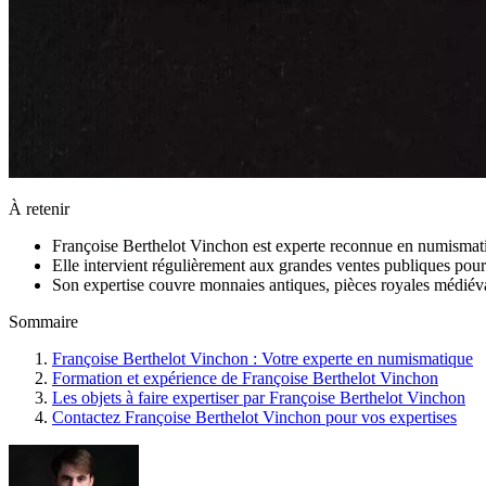
À retenir
Françoise Berthelot Vinchon est experte reconnue en numismatiq
Elle intervient régulièrement aux grandes ventes publiques pour i
Son expertise couvre monnaies antiques, pièces royales médiéva
Sommaire
Françoise Berthelot Vinchon : Votre experte en numismatique
Formation et expérience de Françoise Berthelot Vinchon
Les objets à faire expertiser par Françoise Berthelot Vinchon
Contactez Françoise Berthelot Vinchon pour vos expertises