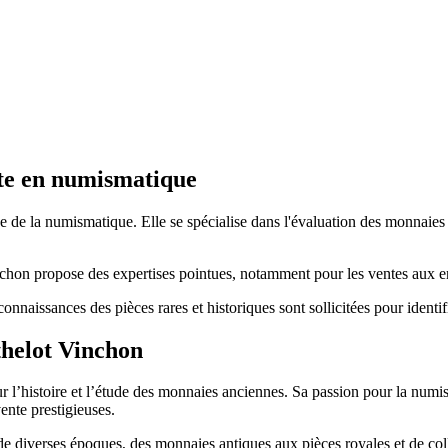
rte en numismatique
de la numismatique. Elle se spécialise dans l'évaluation des monnaies a
hon propose des expertises pointues, notamment pour les ventes aux enc
onnaissances des pièces rares et historiques sont sollicitées pour identif
thelot Vinchon
 l’histoire et l’étude des monnaies anciennes. Sa passion pour la numis
ente prestigieuses.
 de diverses époques, des monnaies antiques aux pièces royales et de coll