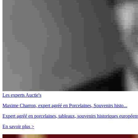
Les experts Auctie's
Maxime Charron, expert agréé en Porcelaines, Souvenirs histo...
Expert agréé en porcelaines, tableaux, souvenirs historiques européens
En savoir plus >