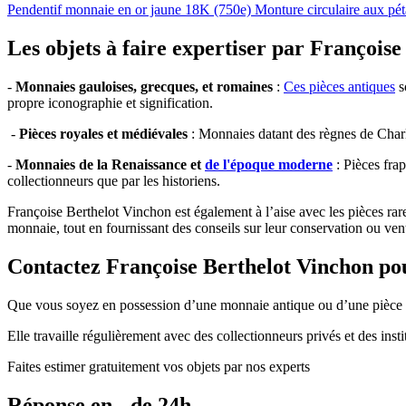
Pendentif monnaie en or jaune 18K (750e) Monture circulaire aux pét
Les objets à faire expertiser par François
-
Monnaies gauloises, grecques, et romaines
:
Ces pièces antiques
s
propre iconographie et signification.
-
Pièces royales et médiévales
: Monnaies datant des règnes de Charle
-
Monnaies de la Renaissance et
de l'époque moderne
: Pièces fra
collectionneurs que par les historiens.
Françoise Berthelot Vinchon est également à l’aise avec les pièces rar
monnaie, tout en fournissant des conseils sur leur conservation ou ven
Contactez Françoise Berthelot Vinchon pou
Que vous soyez en possession d’une monnaie antique ou d’une pièce de c
Elle travaille régulièrement avec des collectionneurs privés et des ins
Faites estimer gratuitement vos objets par nos experts
Réponse en - de 24h