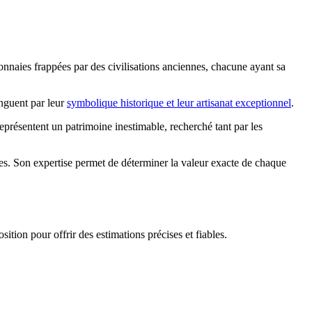
monnaies frappées par des civilisations anciennes, chacune ayant sa
inguent par leur
symbolique historique et leur artisanat exceptionnel
.
présentent un patrimoine inestimable, recherché tant par les
nes. Son expertise permet de déterminer la valeur exacte de chaque
tion pour offrir des estimations précises et fiables.