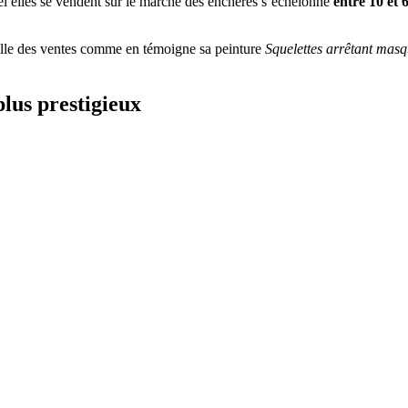
quel elles se vendent sur le marché des enchères s’échelonne
entre 10 et 
salle des ventes comme en témoigne sa peinture
Squelettes arrêtant mas
plus prestigieux