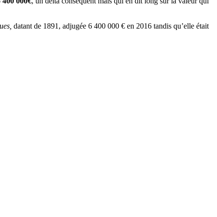
6 400 000€
, un delta conséquent mais qui en dit long sur la valeur qui
ques,
datant de 1891, adjugée 6 400 000 € en 2016 tandis qu’elle était