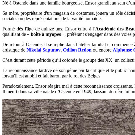
Né à Ostende dans une famille bourgeoise, Ensor grandit au sein d’u
Sa mère, propriétaire d'un magasin de costumes, jouera un rôle décisi
sociales ou des représentations de la vanité humaine.
Formé dès l'âge de quinze ans, Ensor entre à l'
Académie des Beau
qualifiant de «
boîte à myopes
», préférant s'engager dans des voies p
De retour à Ostende, il se replie dans l’atelier familial et commence à
artistique de
Nikolai Sapunov
,
Odilon Redon
ou encore
Alphonse 
C’est durant cette période qu’il cofonde le groupe des XX, un collectif
La reconnaissance tardive de son génie par la critique et le public n
lorsqu'il est anobli et fait baron par le roi des Belges.
Paradoxalement, Ensor réagira mal à cette reconnaissance croissante. P
Il meurt dans sa ville natale d’Ostende en 1949, laissant derrière lui 