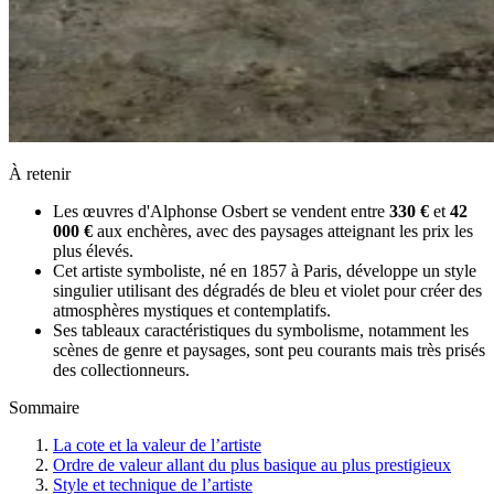
À retenir
Les œuvres d'Alphonse Osbert se vendent entre
330 €
et
42
000 €
aux enchères, avec des paysages atteignant les prix les
plus élevés.
Cet artiste symboliste, né en 1857 à Paris, développe un style
singulier utilisant des dégradés de bleu et violet pour créer des
atmosphères mystiques et contemplatifs.
Ses tableaux caractéristiques du symbolisme, notamment les
scènes de genre et paysages, sont peu courants mais très prisés
des collectionneurs.
Sommaire
La cote et la valeur de l’artiste
Ordre de valeur allant du plus basique au plus prestigieux
Style et technique de l’artiste