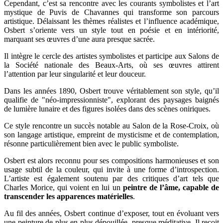
Cependant, c’est sa rencontre avec les courants symbolistes et l’art
mystique de Puvis de Chavannes qui transforme son parcours
artistique. Délaissant les thèmes réalistes et l’influence académique,
Osbert s’oriente vers un style tout en poésie et en intériorité,
marquant ses œuvres d’une aura presque sacrée.
Il intègre le cercle des artistes symbolistes et participe aux Salons de
la Société nationale des Beaux-Arts, où ses œuvres attirent
l’attention par leur singularité et leur douceur.
Dans les années 1890, Osbert trouve véritablement son style, qu’il
qualifie de "néo-impressionniste", explorant des paysages baignés
de lumière lunaire et des figures isolées dans des scènes oniriques.
Ce style rencontre un succès notable au Salon de la Rose-Croix, où
son langage artistique, empreint de mysticisme et de contemplation,
résonne particulièrement bien avec le public symboliste.
Osbert est alors reconnu pour ses compositions harmonieuses et son
usage subtil de la couleur, qui invite à une forme d’introspection.
L’artiste est également soutenu par des critiques d’art tels que
Charles Morice, qui voient en lui un
peintre de l’âme, capable de
transcender les apparences matérielles
.
Au fil des années, Osbert continue d’exposer, tout en évoluant vers
une peinture de plus en plus dépouillée, presque méditative. Il reçoit