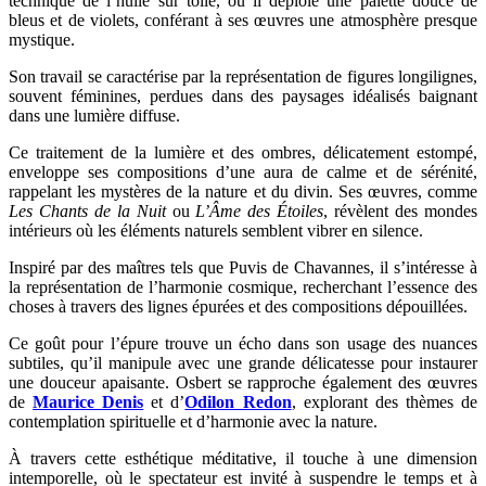
technique de l’huile sur toile, où il déploie une palette douce de
bleus et de violets, conférant à ses œuvres une atmosphère presque
mystique.
Son travail se caractérise par la représentation de figures longilignes,
souvent féminines, perdues dans des paysages idéalisés baignant
dans une lumière diffuse.
Ce traitement de la lumière et des ombres, délicatement estompé,
enveloppe ses compositions d’une aura de calme et de sérénité,
rappelant les mystères de la nature et du divin. Ses œuvres, comme
Les Chants de la Nuit
ou
L’Âme des Étoiles
, révèlent des mondes
intérieurs où les éléments naturels semblent vibrer en silence.
Inspiré par des maîtres tels que Puvis de Chavannes, il s’intéresse à
la représentation de l’harmonie cosmique, recherchant l’essence des
choses à travers des lignes épurées et des compositions dépouillées.
Ce goût pour l’épure trouve un écho dans son usage des nuances
subtiles, qu’il manipule avec une grande délicatesse pour instaurer
une douceur apaisante. Osbert se rapproche également des œuvres
de
Maurice Denis
et d’
Odilon Redon
, explorant des thèmes de
contemplation spirituelle et d’harmonie avec la nature.
À travers cette esthétique méditative, il touche à une dimension
intemporelle, où le spectateur est invité à suspendre le temps et à