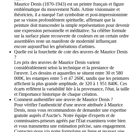
Maurice Denis (1870-1943) est un peintre français et figure
emblématique du mouvement Nabi. Artiste visionnaire et
théoricien, il a marqué l'art symboliste et post-impressionniste
par sa vision profondément spirituelle, affirmant que la
peinture doit transcender la simple représentation pour devenir
une expression personnelle et méditative. Sa célèbre formule
sur la surface plane recouverte de couleurs en un certain ordre
assemblées reste un manifeste de modernité influençant
encore aujourd'hui les générations d'artistes.
Quelle est la fourchette de cote des œuvres de Maurice Denis
?
Les prix des œuvres de Maurice Denis varient
considérablement selon la technique et la prestance de
l'œuvre. Les dessins et aquarelles se situent entre 30 et 580
000€, les estampes entre 5 et 47 260€, tandis que les peintures
affichent la plus grande amplitude, de 320 à 1 951 840€. Ces
écarts reflètent la variabilité liée à la provenance, l'état, la taille
et l'importance historique de chaque création.
Comment authentifier une œuvre de Maurice Denis ?
Pour vérifier l'authenticité d'une œuvre attribuée à Maurice
Denis, nous vous recommandons de demander une expertise
gratuite auprès d'Auctie's. Notre équipe d'experts et de
commissaires-priseurs agréés par l'État examinera votre bien
et vous transmettra une estimation précise, sans engagement.
Contactez-nous via notre formulaire en ligne et recevez une