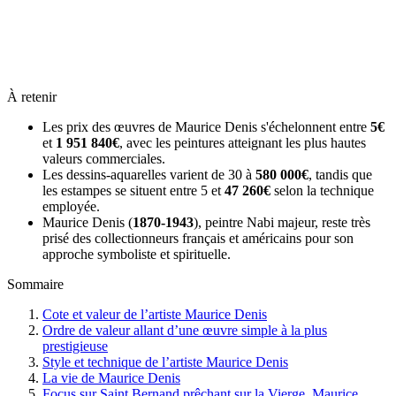
À retenir
Les prix des œuvres de Maurice Denis s'échelonnent entre
5€
et
1 951 840€
, avec les peintures atteignant les plus hautes
valeurs commerciales.
Les dessins-aquarelles varient de 30 à
580 000€
, tandis que
les estampes se situent entre 5 et
47 260€
selon la technique
employée.
Maurice Denis (
1870-1943
), peintre Nabi majeur, reste très
prisé des collectionneurs français et américains pour son
approche symboliste et spirituelle.
Sommaire
Cote et valeur de l’artiste Maurice Denis
Ordre de valeur allant d’une œuvre simple à la plus
prestigieuse
Style et technique de l’artiste Maurice Denis
La vie de Maurice Denis
Focus sur Saint Bernand prêchant sur la Vierge, Maurice