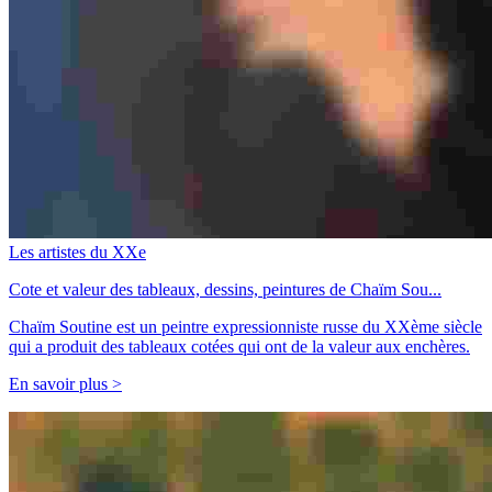
Les artistes du XXe
Cote et valeur des tableaux, dessins, peintures de Chaïm Sou...
Chaïm Soutine est un peintre expressionniste russe du XXème siècle
qui a produit des tableaux cotées qui ont de la valeur aux enchères.
En savoir plus >