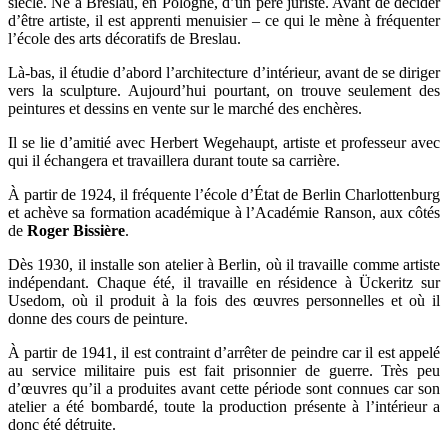
siècle. Né à Breslau, en Pologne, d’un père juriste. Avant de décider
d’être artiste, il est apprenti menuisier – ce qui le mène à fréquenter
l’école des arts décoratifs de Breslau.
Là-bas, il étudie d’abord l’architecture d’intérieur, avant de se diriger
vers la sculpture. Aujourd’hui pourtant, on trouve seulement des
peintures et dessins en vente sur le marché des enchères.
Il se lie d’amitié avec Herbert Wegehaupt, artiste et professeur avec
qui il échangera et travaillera durant toute sa carrière.
À partir de 1924, il fréquente l’école d’État de Berlin Charlottenburg
et achève sa formation académique à l’Académie Ranson, aux côtés
de
Roger Bissière
.
Dès 1930, il installe son atelier à Berlin, où il travaille comme artiste
indépendant. Chaque été, il travaille en résidence à Ückeritz sur
Usedom, où il produit à la fois des œuvres personnelles et où il
donne des cours de peinture.
À partir de 1941, il est contraint d’arrêter de peindre car il est appelé
au service militaire puis est fait prisonnier de guerre. Très peu
d’œuvres qu’il a produites avant cette période sont connues car son
atelier a été bombardé, toute la production présente à l’intérieur a
donc été détruite.