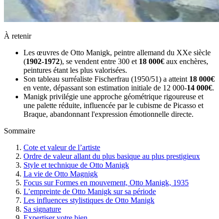
À retenir
Les œuvres de Otto Manigk, peintre allemand du XXe siècle
(
1902-1972
), se vendent entre 300 et
18 000€
aux enchères,
peintures étant les plus valorisées.
Son tableau surréaliste Fischerfrau (1950/51) a atteint
18 000€
en vente, dépassant son estimation initiale de 12 000-
14 000€
.
Manigk privilégie une approche géométrique rigoureuse et
une palette réduite, influencée par le cubisme de Picasso et
Braque, abandonnant l'expression émotionnelle directe.
Sommaire
Cote et valeur de l’artiste
Ordre de valeur allant du plus basique au plus prestigieux
Style et technique de Otto Manigk
La vie de Otto Magnigk
Focus sur Formes en mouvement, Otto Manigk, 1935
L’empreinte de Otto Manigk sur sa période
Les influences stylistiques de Otto Manigk
Sa signature
Expertiser votre bien