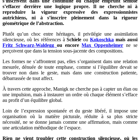
s’inscrivent dans une continuité où chaque emprunt semble
s’effacer derrière une logique propre. Il ne cherche ni à
reproduire la vigueur expressive des expressionnistes
autrichiens, ni à s’inscrire pleinement dans la rigueur
géométrique de l’abstraction.
Plutôt qu’un choc entre héritages, il privilégie une assimilation
silencieuse, où les références à
Schiele
ou
Kokoschka
mais aussi
Fritz Schwarz-Waldegg
ou encore
Max Oppenheimer
ne se
perçoivent que dans la tension sous-jacente des compositions.
Les formes ne s’affrontent pas, elles s’organisent dans une relation
mesurée, dénuée de toute emphase, comme si l’équilibre devait se
trouver non dans le geste, mais dans une construction patiente,
débarrassée de tout affect.
À travers cette approche, Manigk ne cherche pas à capter un élan ou
une impulsion, mais à instaurer un ordre où chaque élément s’efface
au profit d’un équilibre global.
Loin de l’expression spontanée et du geste libéré, il impose une
organisation où la matière picturale, réduite à sa plus stricte
nécessité, ne se donne jamais comme une affirmation, mais comme
une articulation méthodique de l’espace.
Rien ne vient troubler cette construction silencieuse, où les