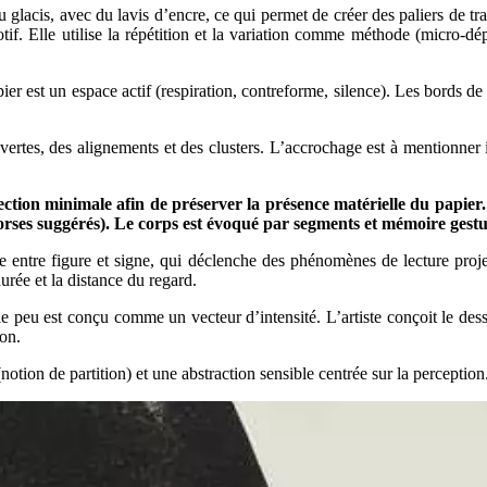
u glacis, avec du lavis d’encre, ce qui permet de créer des paliers de 
f. Elle utilise la répétition et la variation comme méthode (micro-dé
er est un espace actif (respiration, contreforme, silence). Les bords de l
uvertes, des alignements et des clusters. L’accrochage est à mentionner i
tion minimale afin de préserver la présence matérielle du papier. 
 torses suggérés). Le corps est évoqué par segments et mémoire gestu
tre figure et signe, qui déclenche des phénomènes de lecture projective 
durée et la distance du regard.
 peu est conçu comme un vecteur d’intensité. L’artiste conçoit le dess
ion.
otion de partition) et une abstraction sensible centrée sur la perception