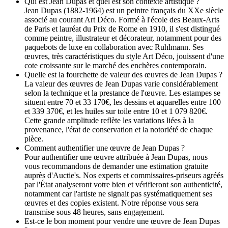
Qui est Jean Dupas et quel est son contexte artistique ?
Jean Dupas (1882-1964) est un peintre français du XXe siècle
associé au courant Art Déco. Formé à l'école des Beaux-Arts
de Paris et lauréat du Prix de Rome en 1910, il s'est distingué
comme peintre, illustrateur et décorateur, notamment pour des
paquebots de luxe en collaboration avec Ruhlmann. Ses
œuvres, très caractéristiques du style Art Déco, jouissent d'une
cote croissante sur le marché des enchères contemporain.
Quelle est la fourchette de valeur des œuvres de Jean Dupas ?
La valeur des œuvres de Jean Dupas varie considérablement
selon la technique et la prestance de l'œuvre. Les estampes se
situent entre 70 et 33 170€, les dessins et aquarelles entre 100
et 339 370€, et les huiles sur toile entre 10 et 1 079 820€.
Cette grande amplitude reflète les variations liées à la
provenance, l'état de conservation et la notoriété de chaque
pièce.
Comment authentifier une œuvre de Jean Dupas ?
Pour authentifier une œuvre attribuée à Jean Dupas, nous
vous recommandons de demander une estimation gratuite
auprès d'Auctie's. Nos experts et commissaires-priseurs agréés
par l'État analyseront votre bien et vérifieront son authenticité,
notamment car l'artiste ne signait pas systématiquement ses
œuvres et des copies existent. Notre réponse vous sera
transmise sous 48 heures, sans engagement.
Est-ce le bon moment pour vendre une œuvre de Jean Dupas