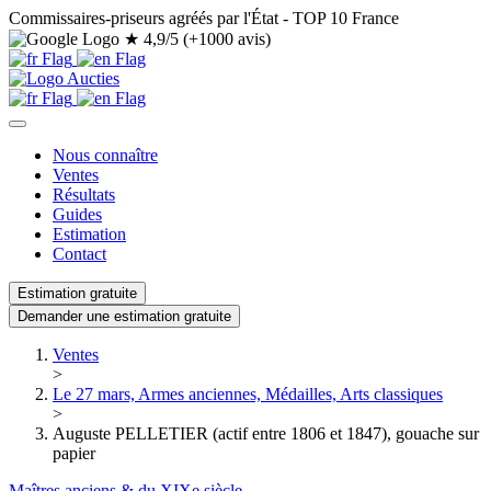
Commissaires-priseurs agréés par l'État - TOP 10 France
★
4,9/5 (+1000 avis)
Nous connaître
Ventes
Résultats
Guides
Estimation
Contact
Estimation gratuite
Demander une estimation gratuite
Ventes
>
Le 27 mars, Armes anciennes, Médailles, Arts classiques
>
Auguste PELLETIER (actif entre 1806 et 1847), gouache sur
papier
Maîtres anciens & du XIXe siècle