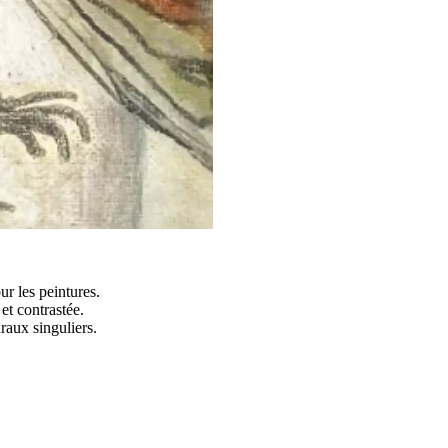
r les peintures.
 et contrastée.
raux singuliers.