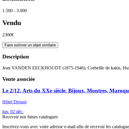
1.500 - 3.000
Vendu
2300€
Faire estimer un objet similaire
Description
Jean VANDEN EECKHOUDT (1875-1946), Corbeille de kakis, Huile
Vente associée
Le 2/12, Arts du XXe siècle, Bijoux, Montres, Maroqu
Hôtel Drouot
lun.
02
déc.
Recevoir nos futurs catalogues
Inscrivez-vous avec votre adresse e-mail afin de recevoir les catalogu