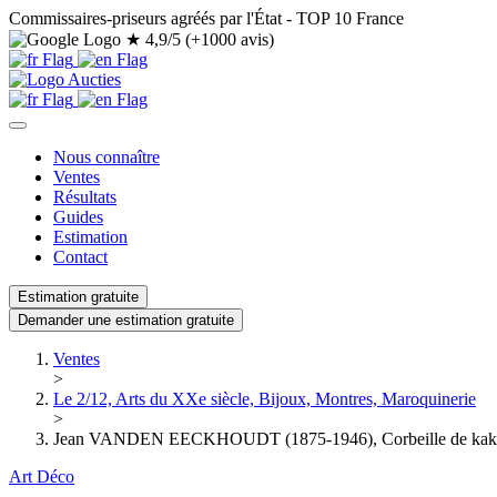
Commissaires-priseurs agréés par l'État - TOP 10 France
★
4,9/5 (+1000 avis)
Nous connaître
Ventes
Résultats
Guides
Estimation
Contact
Estimation gratuite
Demander une estimation gratuite
Ventes
>
Le 2/12, Arts du XXe siècle, Bijoux, Montres, Maroquinerie
>
Jean VANDEN EECKHOUDT (1875-1946), Corbeille de kakis, 
Art Déco