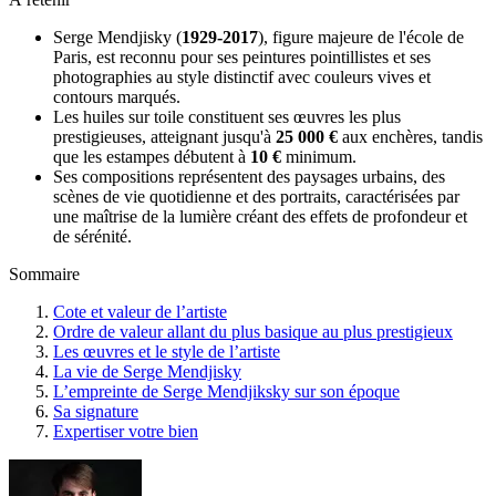
Serge Mendjisky (
1929-2017
), figure majeure de l'école de
Paris, est reconnu pour ses peintures pointillistes et ses
photographies au style distinctif avec couleurs vives et
contours marqués.
Les huiles sur toile constituent ses œuvres les plus
prestigieuses, atteignant jusqu'à
25 000 €
aux enchères, tandis
que les estampes débutent à
10 €
minimum.
Ses compositions représentent des paysages urbains, des
scènes de vie quotidienne et des portraits, caractérisées par
une maîtrise de la lumière créant des effets de profondeur et
de sérénité.
Sommaire
Cote et valeur de l’artiste
Ordre de valeur allant du plus basique au plus prestigieux
Les œuvres et le style de l’artiste
La vie de Serge Mendjisky
L’empreinte de Serge Mendjiksky sur son époque
Sa signature
Expertiser votre bien