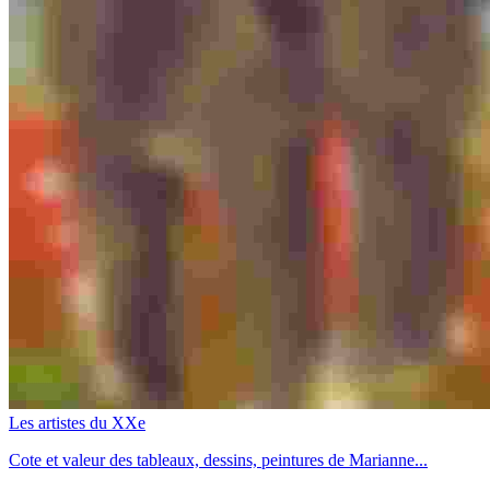
Les artistes du XXe
Cote et valeur des tableaux, dessins, peintures de Marianne...