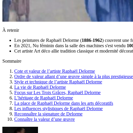
À retenir
Les peintures de Raphaël Delorme (
1886-1962
) couvrent une f
En 2021, Nu féminin dans la salle des machines s'est vendu
10
Cet artiste Art déco allie tradition classique et modernité décora
Sommaire
Cote et valeur de l’artiste Raphaël Delorme
Ordre de valeur allant d’une œuvre simple à la plus prestigieuse
Style et technique de l’artiste Raphaël Delorme
La vie de Raphaël Delorme
Focus sur Les Trois Grâces, Raphaël Delorme
L’héritage de Raphaël Delorme
La place de Raphaël Delorme dans les arts décoratifs
Les influences stylistiques de Raphaël Delorme
Reconnaître la signature de Delorme
Connaître la valeur d’une œuvre