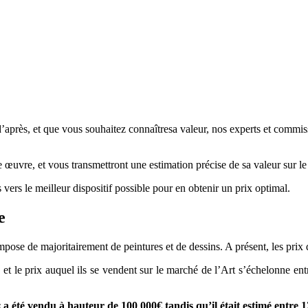
après, et que vous souhaitez connaîtresa valeur, nos experts et commissai
re œuvre, et vous transmettront une estimation précise de sa valeur sur l
 vers le meilleur dispositif possible pour en obtenir un prix optimal.
orme
mpose de majoritairement de peintures et de dessins. A présent, les pr
s, et le prix auquel ils se vendent sur le marché de l’Art s’échelonne en
s
a été vendu à hauteur de 100 000€ tandis qu’il était estimé entre 1