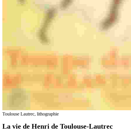
Toulouse Lautrec, lithographie
La vie de Henri de Toulouse-Lautrec