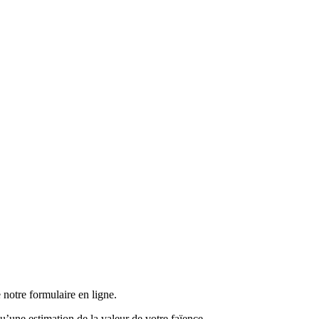
 notre formulaire en ligne.
u’une estimation de la valeur de votre faïence.