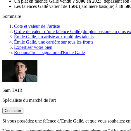
Un plat en faïence Gallé vendu
7 500€
en 2023, dépassant son e
Les faïences Gallé varient de
150€
(jardinière basique) à
18 50
Sommaire
Cote et valeur de l’artiste
Ordre de valeur d’une faïence Gallé (du plus basique au plus e
Émile Gallé, un artiste aux multiples talents
Émile Gallé, une carrière sur tous les fronts
Expertiser votre bien
Reconnaître la signature d'Émile Gallé
Sam TAÏR
Spécialiste du marché de l'art
Contacter
Si vous possédez une faïence d’Emile Gallé, et que vous souhaitez en c
Nos experts et commissaires-priseurs vous répondront en 24 heures afin