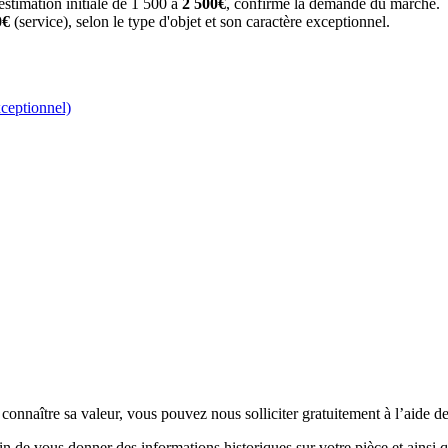
stimation initiale de 1 500 à
2 500€
, confirme la demande du marché.
0€
(service), selon le type d'objet et son caractère exceptionnel.
xceptionnel)
onnaître sa valeur, vous pouvez nous solliciter gratuitement à l’aide de
 de vous donner des informations historiques sur votre pièce et ainsi q