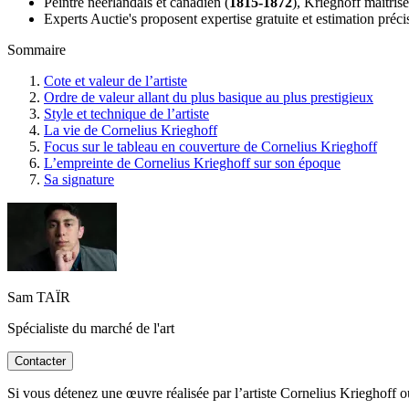
Peintre néerlandais et canadien (
1815-1872
), Krieghoff maîtrise
Experts Auctie's proposent expertise gratuite et estimation précis
Sommaire
Cote et valeur de l’artiste
Ordre de valeur allant du plus basique au plus prestigieux
Style et technique de l’artiste
La vie de Cornelius Krieghoff
Focus sur le tableau en couverture de Cornelius Krieghoff
L’empreinte de Cornelius Krieghoff sur son époque
Sa signature
Sam TAÏR
Spécialiste du marché de l'art
Contacter
Si vous détenez une œuvre réalisée par l’artiste Cornelius Krieghoff ou