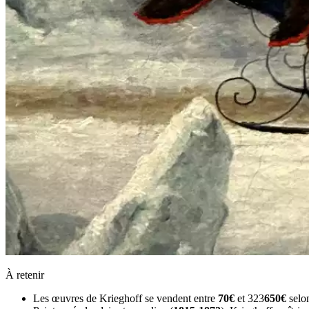
À retenir
Les œuvres de Krieghoff se vendent entre
70€
et 323
650€
selon