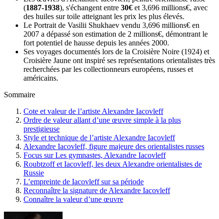
(
1887-1938
), s'échangent entre
30€
et 3,696 millions€, avec
des huiles sur toile atteignant les prix les plus élevés.
Le Portrait de Vasilii Shukhaev vendu 3,696 millions€ en
2007 a dépassé son estimation de 2 millions€, démontrant le
fort potentiel de hausse depuis les années 2000.
Ses voyages documentés lors de la Croisière Noire (1924) et
Croisière Jaune ont inspiré ses représentations orientalistes très
recherchées par les collectionneurs européens, russes et
américains.
Sommaire
Cote et valeur de l’artiste Alexandre Iacovleff
Ordre de valeur allant d’une œuvre simple à la plus
prestigieuse
Style et technique de l’artiste Alexandre Iacovleff
Alexandre Iacovleff, figure majeure des orientalistes russes
Focus sur Les gymnastes, Alexandre Iacovleff
Roubtzoff et Iacovleff, les deux Alexandre orientalistes de
Russie
L’empreinte de Iacovleff sur sa période
Reconnaître la signature de Alexandre Iacovleff
Connaître la valeur d’une œuvre