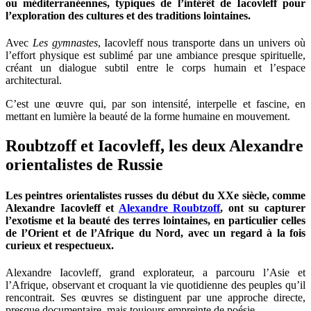
ou méditerranéennes, typiques de l’intérêt de Iacovleff pour
l’exploration des cultures et des traditions lointaines.
Avec
Les gymnastes
, Iacovleff nous transporte dans un univers où
l’effort physique est sublimé par une ambiance presque spirituelle,
créant un dialogue subtil entre le corps humain et l’espace
architectural.
C’est une œuvre qui, par son intensité, interpelle et fascine, en
mettant en lumière la beauté de la forme humaine en mouvement.
Roubtzoff et Iacovleff, les deux Alexandre
orientalistes de Russie
Les peintres orientalistes russes du début du XXe siècle, comme
Alexandre Iacovleff et
Alexandre Roubtzoff
, ont su capturer
l’exotisme et la beauté des terres lointaines, en particulier celles
de l’Orient et de l’Afrique du Nord, avec un regard à la fois
curieux et respectueux.
Alexandre Iacovleff, grand explorateur, a parcouru l’Asie et
l’Afrique, observant et croquant la vie quotidienne des peuples qu’il
rencontrait. Ses œuvres se distinguent par une approche directe,
presque documentaire, mais toujours empreinte de poésie.