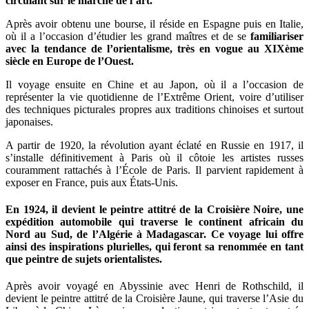
circulant sur le marché de l’art.
Après avoir obtenu une bourse, il réside en Espagne puis en Italie,
où il a l’occasion d’étudier les grand maîtres et de se
familiariser
avec la tendance de l’orientalisme, très en vogue au XIXème
siècle en Europe de l’Ouest.
Il voyage ensuite en Chine et au Japon, où il a l’occasion de
représenter la vie quotidienne de l’Extrême Orient, voire d’utiliser
des techniques picturales propres aux traditions chinoises et surtout
japonaises.
A partir de 1920, la révolution ayant éclaté en Russie en 1917, il
s’installe définitivement à Paris où il côtoie les artistes russes
couramment rattachés à l’École de Paris. Il parvient rapidement à
exposer en France, puis aux États-Unis.
En 1924, il devient le
peintre attitré de la Croisière Noire
, une
expédition automobile qui traverse le continent africain du
Nord au Sud, de l’Algérie à Madagascar. Ce voyage lui offre
ainsi des
inspirations plurielles, qui feront sa renommée en tant
que peintre de sujets orientalistes
.
Après avoir voyagé en Abyssinie avec Henri de Rothschild, il
devient le peintre attitré de la Croisière Jaune, qui traverse l’Asie du