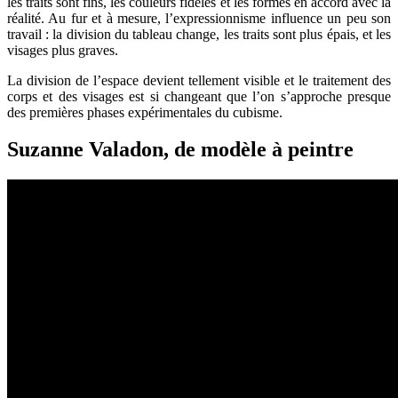
les traits sont fins, les couleurs fidèles et les formes en accord avec la
réalité. Au fur et à mesure, l’expressionnisme influence un peu son
travail : la division du tableau change, les traits sont plus épais, et les
visages plus graves.
La division de l’espace devient tellement visible et le traitement des
corps et des visages est si changeant que l’on s’approche presque
des premières phases expérimentales du cubisme.
Suzanne Valadon, de modèle à peintre