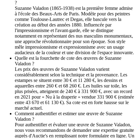
?
Suzanne Valadon (1865-1938) est la première femme admise
à l'école des Beaux-Arts de Paris. Modèle pour des peintres
comme Toulouse-Lautrec et Degas, elle bascule vers la
création au début des années 1880. Influencée par
l'impressionnisme et l'avant-garde, elle se distingue
notamment en représentant des nus masculins monumentaux,
une approche révolutionnaire pour son époque. Son style
mêle impressionnisme et expressionnisme avec un usage
audacieux de la couleur et une division de l'espace innovante.
Quelle est la fourchette de cote des œuvres de Suzanne
Valadon ?
Les prix des œuvres de Suzanne Valadon varient
considérablement selon la technique et la provenance. Les
estampes se situent entre 30 € et 11 280 €, les dessins et
aquarelles entre 260 € et 68 260 €. Les huiles sur toile, les
plus prisées, atteignent de 240 € à 331 900 €, avec un record
en 2021 pour « Nu à la draperie » vendue 331 900 € (estimée
entre 43 670 et 61 130 €). Sa cote est en forte hausse sur le
marché actuel.
Comment authentifier et estimer une œuvre de Suzanne
Valadon ?
Pour authentifier et évaluer une œuvre de Suzanne Valadon,
nous vous recommandons de demander une expertise gratuite
auprès d'Auctie's en remplissant notre formulaire en ligne. Un