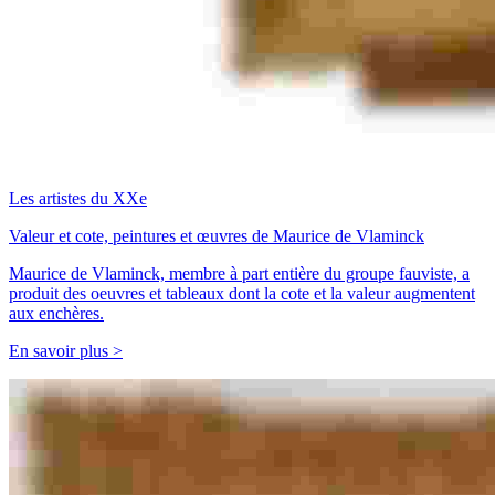
Les artistes du XXe
Valeur et cote, peintures et œuvres de Maurice de Vlaminck
Maurice de Vlaminck, membre à part entière du groupe fauviste, a
produit des oeuvres et tableaux dont la cote et la valeur augmentent
aux enchères.
En savoir plus >