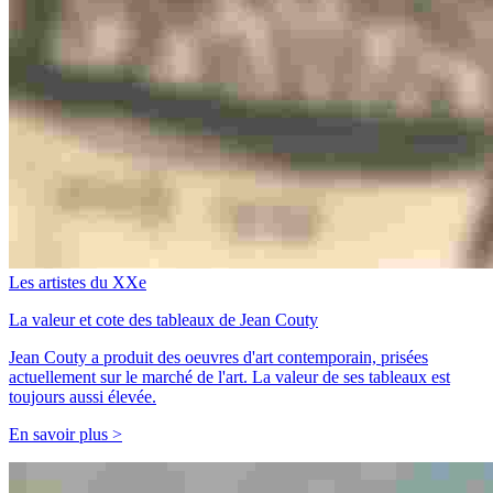
Les artistes du XXe
La valeur et cote des tableaux de Jean Couty
Jean Couty a produit des oeuvres d'art contemporain, prisées
actuellement sur le marché de l'art. La valeur de ses tableaux est
toujours aussi élevée.
En savoir plus >