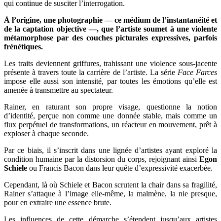
qui continue de susciter l’interrogation.
À l’origine, une photographie — ce médium de l’instantanéité et
de la captation objective —, que l’artiste soumet à une violente
métamorphose par des couches picturales expressives, parfois
frénétiques.
Les traits deviennent griffures, trahissant une violence sous-jacente
présente à travers toute la carrière de l’artiste. La série
Face Farces
impose elle aussi son intensité, par toutes les émotions qu’elle est
amenée à transmettre au spectateur.
Rainer, en raturant son propre visage, questionne la notion
d’identité, perçue non comme une donnée stable, mais comme un
flux perpétuel de transformations, un réacteur en mouvement, prêt à
exploser à chaque seconde.
Par ce biais, il s’inscrit dans une lignée d’artistes ayant exploré la
condition humaine par la distorsion du corps, rejoignant ainsi
Egon
Schiele
ou Francis Bacon dans leur quête d’expressivité exacerbée.
Cependant, là où Schiele et Bacon scrutent la chair dans sa fragilité,
Rainer s’attaque à l’image elle-même, la malmène, la nie presque,
pour en extraire une essence brute.
Les influences de cette démarche s’étendent jusqu’aux artistes