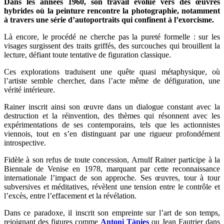
Dans les années 1960, son travail évolue vers des œuvres
hybrides où la peinture rencontre la photographie, notamment
à travers une série d’autoportraits qui confinent à l’exorcisme.
Là encore, le procédé ne cherche pas la pureté formelle : sur les
visages surgissent des traits griffés, des surcouches qui brouillent la
lecture, défiant toute tentative de figuration classique.
Ces explorations traduisent une quête quasi métaphysique, où
l’artiste semble chercher, dans l’acte même de défiguration, une
vérité intérieure.
Rainer inscrit ainsi son œuvre dans un dialogue constant avec la
destruction et la réinvention, des thèmes qui résonnent avec les
expérimentations de ses contemporains, tels que les actionnistes
viennois, tout en s’en distinguant par une rigueur profondément
introspective.
Fidèle à son refus de toute concession, Arnulf Rainer participe à la
Biennale de Venise en 1978, marquant par cette reconnaissance
internationale l’impact de son approche. Ses œuvres, tour à tour
subversives et méditatives, révèlent une tension entre le contrôle et
l’excès, entre l’effacement et la révélation.
Dans ce paradoxe, il inscrit son empreinte sur l’art de son temps,
rejoignant des figures comme
Antoni Tàpies
ou Jean Fautrier dans