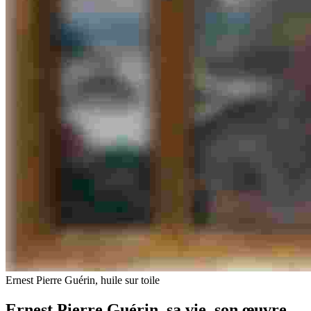
Ernest Pierre Guérin, huile sur toile
Ernest Pierre Guérin, sa vie, son œuvre