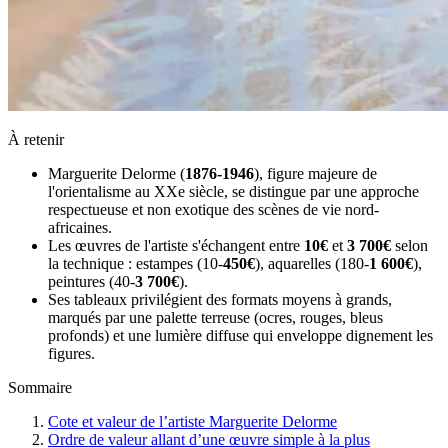
À retenir
Marguerite Delorme (
1876-1946
), figure majeure de
l'orientalisme au XXe siècle, se distingue par une approche
respectueuse et non exotique des scènes de vie nord-
africaines.
Les œuvres de l'artiste s'échangent entre
10€
et
3 700€
selon
la technique : estampes (10-
450€
), aquarelles (180-
1 600€
),
peintures (40-
3 700€
).
Ses tableaux privilégient des formats moyens à grands,
marqués par une palette terreuse (ocres, rouges, bleus
profonds) et une lumière diffuse qui enveloppe dignement les
figures.
Sommaire
Cote et valeur de l’artiste Marguerite Delorme
Ordre de valeur allant d’une œuvre simple à la plus