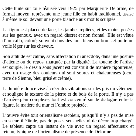
Cette huile sur toile réalisée vers 1925 par Marguerite Delorme, de
format moyen, représente une jeune fille en habit traditionnel, assise
à même le sol devant une porte blanche aux motifs sculptés.
La figure est placée de face, les jambes repliées, et les mains posées
sur les genoux, avec un regard discret et non frontal. Elle est vêtue
d’un cafta, coloré, souvent dans des tons bleus ou bruns et porte un
voile léger sur les cheveux.
Son attitude est calme, sans affectation ni anecdote, dans une posture
d’attente ou de repos, marquée par la dignité. La touche de l’artiste
est souple, le dessin sous-jacent est construit de manière rigoureuse,
avec un usage des couleurs qui sont sobres et chaleureuses (ocre,
terre de Sienne, bleu grisé et crème).
La lumière douce vise à créer des vibrations sur les plis du vêtement
et souligne la texture de la pierre et du bois de la porte. Il n’y a pas
d’arrière-plan complexe, tout est concentré sur le dialogue entre la
figure, la matière du mur et l’ombre projetée.
L’œuvre évite tout orientalisme racoleur, puisqu’il n’y a pas de mise
en scène théâtrale, pas de poses sensuelles ni de décor trop chargé.
Le tableau capte un instant de vie avec un regard affectueux et
retenu, typique de l’orientalisme de présence de Delorme.