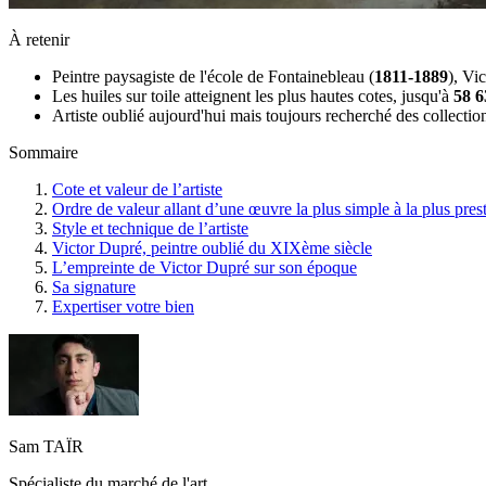
À retenir
Peintre paysagiste de l'école de Fontainebleau (
1811-1889
), Vi
Les huiles sur toile atteignent les plus hautes cotes, jusqu'à
58 6
Artiste oublié aujourd'hui mais toujours recherché des collectio
Sommaire
Cote et valeur de l’artiste
Ordre de valeur allant d’une œuvre la plus simple à la plus pres
Style et technique de l’artiste
Victor Dupré, peintre oublié du XIXème siècle
L’empreinte de Victor Dupré sur son époque
Sa signature
Expertiser votre bien
Sam TAÏR
Spécialiste du marché de l'art