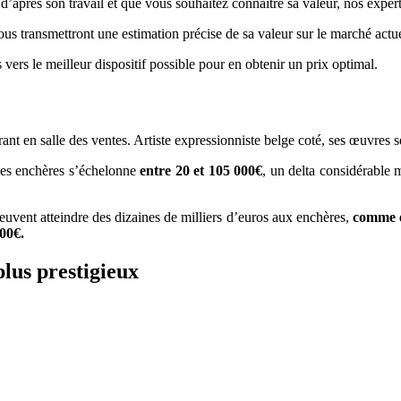
après son travail et que vous souhaitez connaître sa valeur, nos experts
vous transmettront une estimation précise de sa valeur sur le marché actue
 vers le meilleur dispositif possible pour en obtenir un prix optimal.
ant en salle des ventes. Artiste expressionniste belge coté, ses œuvres 
des enchères s’échelonne
entre 20 et 105 000€
, un delta considérable m
vent atteindre des dizaines de milliers d’euros aux enchères,
comme e
000€.
plus prestigieux