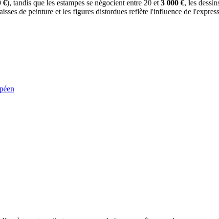
 €
), tandis que les estampes se négocient entre 20 et
3 000 €
, les dessi
paisses de peinture et les figures distordues reflète l'influence de l'exp
opéen