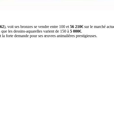
962
), voit ses bronzes se vendre entre 100 et
56 210€
sur le marché actue
s que les dessins-aquarelles varient de 150 à
5 000€
.
 la forte demande pour ses œuvres animalières prestigieuses.