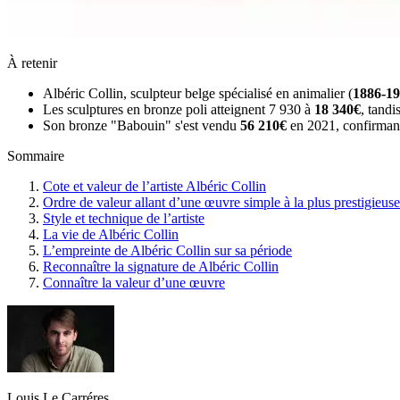
À retenir
Albéric Collin, sculpteur belge spécialisé en animalier (
1886-1
Les sculptures en bronze poli atteignent 7 930 à
18 340€
, tandi
Son bronze "Babouin" s'est vendu
56 210€
en 2021, confirmant
Sommaire
Cote et valeur de l’artiste Albéric Collin
Ordre de valeur allant d’une œuvre simple à la plus prestigieuse
Style et technique de l’artiste
La vie de Albéric Collin
L’empreinte de Albéric Collin sur sa période
Reconnaître la signature de Albéric Collin
Connaître la valeur d’une œuvre
Louis Le Carréres