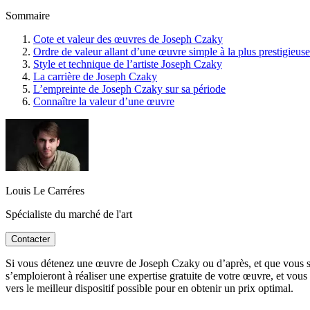
Sommaire
Cote et valeur des œuvres de Joseph Czaky
Ordre de valeur allant d’une œuvre simple à la plus prestigieuse
Style et technique de l’artiste Joseph Czaky
La carrière de Joseph Czaky
L’empreinte de Joseph Czaky sur sa période
Connaître la valeur d’une œuvre
Louis Le Carréres
Spécialiste du marché de l'art
Contacter
Si vous détenez une œuvre de Joseph Czaky ou d’après, et que vous souh
s’emploieront à réaliser une expertise gratuite de votre œuvre, et vous
vers le meilleur dispositif possible pour en obtenir un prix optimal.