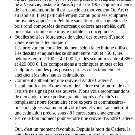
né à Varsovie, installé à Paris à partir de 1967. Figure majeure
de l'art contemporain, il est associé au mouvement Op Art et
au land art. Il est particulièrement connu pour ses sculptures
innovantes appelées « Peinture sans fin » : des baguettes de
bois rond composées de morceaux colorés assemblés, qu'il
présentait comme une œuvre mobile et conceptuelle.
Quelles sont les fourchettes de valeur des œuvres d'André
Cadere selon la technique ?
Les prix varient considérablement selon la technique utilisée.
Les dessins et aquarelles se situent entre 400 et 450 €, les
peintures entre 2 100 et 42 000 €, et les sculptures entre 4 880
et 420 000 €. Les compositions à techniques mixtes et les
sculptures sont les plus prisées par les collectionneurs et
atteignent les plus hautes estimations.
Comment authentifier une œuvre d'André Cadere ?
L'authentification d'une œuvre de Cadere est primordiale car
l'artiste ne signait pas ses œuvres. Nous vous recommandons
de demander une expertise gratuite auprès d'Auctie's en
remplissant notre formulaire : nos experts et commissaires-
priseurs agréés examineront votre bien et vous transmettront
une estimation précise sous 48 heures, sans engagement.
Est-ce le bon moment pour vendre une œuvre d'André Cadere
?
Oui, c'est un moment favorable. Depuis la mort de Cadere, la
cote de ses œuvres ne cesse d'augmenter et elles sont très