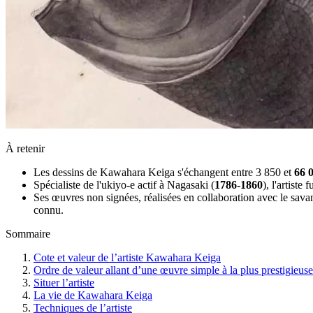
À retenir
Les dessins de Kawahara Keiga s'échangent entre 3 850 et
66 
Spécialiste de l'ukiyo-e actif à Nagasaki (
1786-1860
), l'artiste
Ses œuvres non signées, réalisées en collaboration avec le sava
connu.
Sommaire
Cote et valeur de l’artiste Kawahara Keiga
Ordre de valeur allant d’une œuvre simple à la plus prestigieuse
Situer l’artiste
La vie de Kawahara Keiga
Techniques de l’artiste