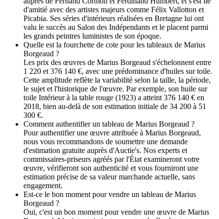
auprès de Fernand Cormon et Ferdinand Humbert, et s'est lié
d'amitié avec des artistes majeurs comme Félix Vallotton et
Picabia. Ses séries d'intérieurs réalisées en Bretagne lui ont
valu le succès au Salon des Indépendants et le placent parmi
les grands peintres luministes de son époque.
Quelle est la fourchette de cote pour les tableaux de Marius
Borgeaud ?
Les prix des œuvres de Marius Borgeaud s'échelonnent entre
1 220 et 376 140 €, avec une prédominance d'huiles sur toile.
Cette amplitude reflète la variabilité selon la taille, la période,
le sujet et l'historique de l'œuvre. Par exemple, son huile sur
toile Intérieur à la table rouge (1923) a atteint 376 140 € en
2018, bien au-delà de son estimation initiale de 34 200 à 51
300 €.
Comment authentifier un tableau de Marius Borgeaud ?
Pour authentifier une œuvre attribuée à Marius Borgeaud,
nous vous recommandons de soumettre une demande
d'estimation gratuite auprès d'Auctie's. Nos experts et
commissaires-priseurs agréés par l'État examineront votre
œuvre, vérifieront son authenticité et vous fourniront une
estimation précise de sa valeur marchande actuelle, sans
engagement.
Est-ce le bon moment pour vendre un tableau de Marius
Borgeaud ?
Oui, c'est un bon moment pour vendre une œuvre de Marius