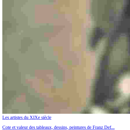
Les artistes du XIXe siècle
Cote et valeur des tableaux, dessins, peintures de Franz Def...