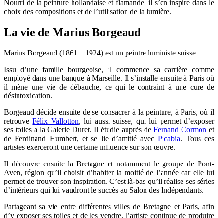
Nourri de la peinture hollandaise et flamande, il s’en inspire dans le
choix des compositions et de l’utilisation de la lumière.
La vie de Marius Borgeaud
Marius Borgeaud (1861 – 1924) est un peintre luministe suisse.
Issu d’une famille bourgeoise, il commence sa carrière comme
employé dans une banque à Marseille. Il s’installe ensuite à Paris où
il mène une vie de débauche, ce qui le contraint à une cure de
désintoxication.
Borgeaud décide ensuite de se consacrer à la peinture, à Paris, où il
retrouve
Félix Vallotton
, lui aussi suisse, qui lui permet d’exposer
ses toiles à la Galerie Duret. Il étudie auprès de
Fernand Cormon
et
de Ferdinand Humbert, et se lie d’amitié avec
Picabia
. Tous ces
artistes exerceront une certaine influence sur son œuvre.
Il découvre ensuite la Bretagne et notamment le groupe de Pont-
Aven, région qu’il choisit d’habiter la moitié de l’année car elle lui
permet de trouver son inspiration. C’est là-bas qu’il réalise ses séries
d’intérieurs qui lui vaudront le succès au Salon des Indépendants.
Partageant sa vie entre différentes villes de Bretagne et Paris, afin
d’y exposer ses toiles et de les vendre, l’artiste continue de produire