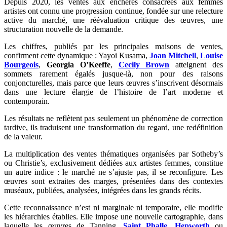
Depuis 2020, les ventes aux enchères consacrées aux femmes
artistes ont connu une progression continue, fondée sur une relecture
active du marché, une réévaluation critique des œuvres, une
structuration nouvelle de la demande.
Les chiffres, publiés par les principales maisons de ventes,
confirment cette dynamique : Yayoi Kusama,
Joan Mitchell
,
Louise
Bourgeois
,
Georgia O’Keeffe
,
Cecily Brown
atteignent des
sommets rarement égalés jusque-là, non pour des raisons
conjoncturelles, mais parce que leurs œuvres s’inscrivent désormais
dans une lecture élargie de l’histoire de l’art moderne et
contemporain.
Les résultats ne reflètent pas seulement un phénomène de correction
tardive, ils traduisent une transformation du regard, une redéfinition
de la valeur.
La multiplication des ventes thématiques organisées par Sotheby’s
ou Christie’s, exclusivement dédiées aux artistes femmes, constitue
un autre indice : le marché ne s’ajuste pas, il se reconfigure. Les
œuvres sont extraites des marges, présentées dans des contextes
muséaux, publiées, analysées, intégrées dans les grands récits.
Cette reconnaissance n’est ni marginale ni temporaire, elle modifie
les hiérarchies établies. Elle impose une nouvelle cartographie, dans
laquelle les œuvres de Tanning,
Saint Phalle
,
Hepworth
ou