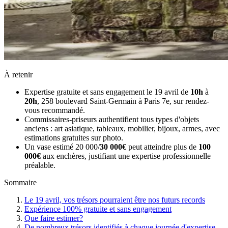
À retenir
Expertise gratuite et sans engagement le 19 avril de
10h
à
20h
, 258 boulevard Saint-Germain à Paris 7e, sur rendez-
vous recommandé.
Commissaires-priseurs authentifient tous types d'objets
anciens : art asiatique, tableaux, mobilier, bijoux, armes, avec
estimations gratuites sur photo.
Un vase estimé 20 000/
30 000€
peut atteindre plus de
100
000€
aux enchères, justifiant une expertise professionnelle
préalable.
Sommaire
Le 19 avril, vos trésors pourraient être nos futurs records
Expérience 100% gratuite et sans engagement
Que faire estimer?
De nombreux trésors identifiés à chaque journée d'expertise