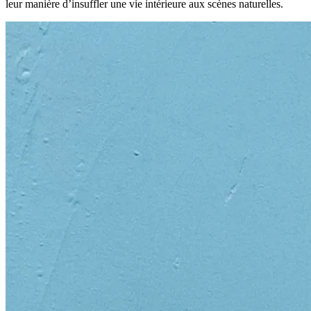
leur manière d’insuffler une vie intérieure aux scènes naturelles.