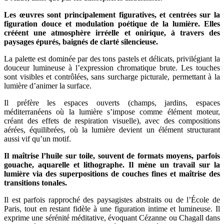
Les œuvres sont principalement figuratives, et centrées sur la
figuration douce et modulation poétique de la lumière. Elles
crééent une atmosphère irréelle et onirique, à travers des
paysages épurés, baignés de clarté silencieuse.
La palette est dominée par des tons pastels et délicats, privilégiant la
douceur lumineuse à l’expression chromatique brute. Les touches
sont visibles et contrôlées, sans surcharge picturale, permettant à la
lumière d’animer la surface.
Il préfère les espaces ouverts (champs, jardins, espaces
méditerranéens où la lumière s’impose comme élément moteur,
créant des effets de respiration visuelle), avec des compositions
aérées, équilibrées, où la lumière devient un élément structurant
aussi vif qu’un motif.
Il maîtrise l’huile sur toile, souvent de formats moyens, parfois
gouache, aquarelle et lithographe. Il mène un travail sur la
lumière via des superpositions de couches fines et maîtrise des
transitions tonales.
Il est parfois rapproché des paysagistes abstraits ou de l’École de
Paris, tout en restant fidèle à une figuration intime et lumineuse. Il
exprime une sérénité méditative, évoquant Cézanne ou Chagall dans