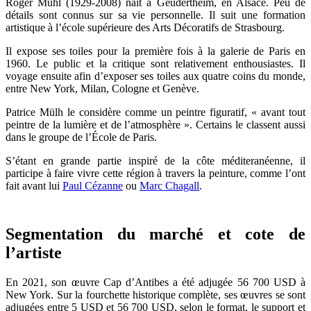
Roger Mühl (1929-2008) naît à Geudertheim, en Alsace. Peu de
détails sont connus sur sa vie personnelle. Il suit une formation
artistique à l’école supérieure des Arts Décoratifs de Strasbourg.
Il expose ses toiles pour la première fois à la galerie de Paris en
1960. Le public et la critique sont relativement enthousiastes. Il
voyage ensuite afin d’exposer ses toiles aux quatre coins du monde,
entre New York, Milan, Cologne et Genève.
Patrice Mülh le considère comme un peintre figuratif, « avant tout
peintre de la lumière et de l’atmosphère ». Certains le classent aussi
dans le groupe de l’École de Paris.
S’étant en grande partie inspiré de la côte méditeranéenne, il
participe à faire vivre cette région à travers la peinture, comme l’ont
fait avant lui
Paul Cézanne
ou
Marc Chagall
.
Segmentation du marché et cote de
l’artiste
En 2021, son œuvre Cap d’Antibes a été adjugée 56 700 USD à
New York. Sur la fourchette historique complète, ses œuvres se sont
adjugées entre 5 USD et 56 700 USD, selon le format, le support et