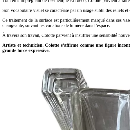
Tout en s’imprégnant de l’esthétique Art déco, Colotte parvient à fair
Son vocabulaire visuel se caractérise par un usage subtil des reliefs et
Ce traitement de la surface est particulièrement marqué dans ses va
changeante, suivant les variations de lumière dans l’espace.
À travers son travail, Colotte parvient à insuffler une sensibilité nouve
Artiste et technicien, Colotte s’affirme comme une figure inco
grande force expressive.