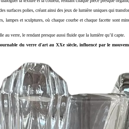
e dialoguer la texture et la couleur, rendant chaque pièce presque organi
 des surfaces polies, créant ainsi des jeux de lumière uniques qui transf
ses, lampes et sculptures, où chaque courbe et chaque facette sont m
lle au verre, le rendant presque aussi fluide que la lumière qu’il capte.
ntournable du verre d'art au XXe siècle, influencé par le mouve