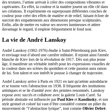
des textures, l’artiste arrivait à créer des compositions vibrantes et
captivantes. En effet, la couleur et la matière jouent un rôle clé dans
ses créations. Il expérimente en superposant différentes couches de
couleur pour créer des effets de matière et de relief, faisant éclore de
surcroit des empattements aux dimensions presque sculpturales.
Enfin, afin de mettre en valeur ses œuvres lumineuses et attirer
davantage le regard, il emploie fréquemment le fond noir.
La vie de André Lanskoy
André Lanskoy (1902-1976) étudie à Saint-Pétersbourg puis Kiev,
et envisage tout d’abord une carrière militaire. Il rejoint ainsi l'armée
blanche de Kiev lors de la révolution de 1917. Dès son plus jeune
âge, il manifeste un véritable intérêt pour les expressions visuelles de
la couleur dans ses scènes du quotidien et cette passion aura raison
de lui. Son talent et son intérêt le pousse à changer de trajectoire.
André Lanskoy arrive à Paris en 1921 en tant qu'artiste autodidacte
et se tourne vers l'abstraction en 1938. Il fréquente des institutions
artistiques et se lie d'amitié avec des peintres renommés. Lanskoy
expose avec succès et collabore avec la galerie Louis Carré. Sa
période abstraite est influencée par
Paul Klee
et
Kandinsky
, et son
style gestuel et coloré lui vaut d’être considéré comme un pilier du
mouvement de “l’abstraction lyrique”, tout comme
Olivier Debré
.