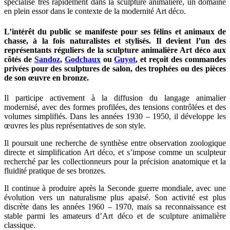
spécialise très rapidement dans la sculpture animalière, un domaine
en plein essor dans le contexte de la modernité Art déco.
L’intérêt du public se manifeste pour ses félins et animaux de
chasse, à la fois naturalistes et stylisés. Il devient l’un des
représentants réguliers de la sculpture animalière Art déco aux
côtés de
Sandoz
,
Godchaux
ou
Guyot
, et reçoit des commandes
privées pour des sculptures de salon, des trophées ou des pièces
de son œuvre en bronze.
Il participe activement à la diffusion du langage animalier
modernisé, avec des formes profilées, des tensions contrôlées et des
volumes simplifiés. Dans les années 1930 – 1950, il développe les
œuvres les plus représentatives de son style.
Il poursuit une recherche de synthèse entre observation zoologique
directe et simplification Art déco, et s’impose comme un sculpteur
recherché par les collectionneurs pour la précision anatomique et la
fluidité pratique de ses bronzes.
Il continue à produire après la Seconde guerre mondiale, avec une
évolution vers un naturalisme plus apaisé. Son activité est plus
discrète dans les années 1960 – 1970, mais sa reconnaissance est
stable parmi les amateurs d’Art déco et de sculpture animalière
classique.