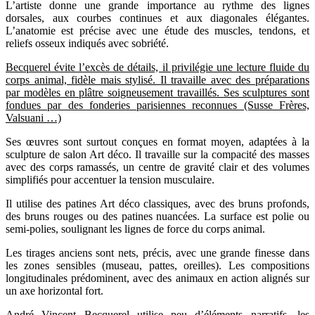
L’artiste donne une grande importance au rythme des lignes
dorsales, aux courbes continues et aux diagonales élégantes.
L’anatomie est précise avec une étude des muscles, tendons, et
reliefs osseux indiqués avec sobriété.
Becquerel évite l’excès de détails, il privilégie une lecture fluide du
corps animal, fidèle mais stylisé. Il travaille avec des préparations
par modèles en plâtre soigneusement travaillés. Ses sculptures sont
fondues par des fonderies parisiennes reconnues (Susse Frères,
Valsuani …)
Ses œuvres sont surtout conçues en format moyen, adaptées à la
sculpture de salon Art déco. Il travaille sur la compacité des masses
avec des corps ramassés, un centre de gravité clair et des volumes
simplifiés pour accentuer la tension musculaire.
Il utilise des patines Art déco classiques, avec des bruns profonds,
des bruns rouges ou des patines nuancées. La surface est polie ou
semi-polies, soulignant les lignes de force du corps animal.
Les tirages anciens sont nets, précis, avec une grande finesse dans
les zones sensibles (museau, pattes, oreilles). Les compositions
longitudinales prédominent, avec des animaux en action alignés sur
un axe horizontal fort.
André Vincent Becquerel utilise peu d’éléments narratifs, les