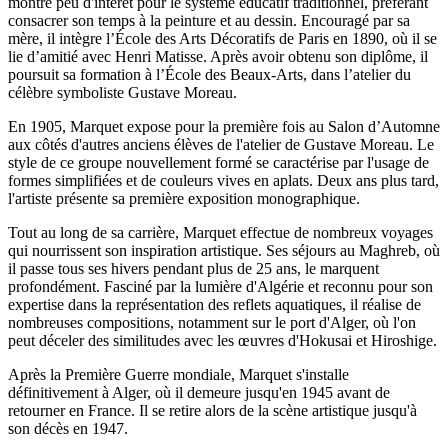
montre peu d'intérêt pour le système éducatif traditionnel, préférant
consacrer son temps à la peinture et au dessin. Encouragé par sa
mère, il intègre l’École des Arts Décoratifs de Paris en 1890, où il se
lie d’amitié avec Henri Matisse. Après avoir obtenu son diplôme, il
poursuit sa formation à l’École des Beaux-Arts, dans l’atelier du
célèbre symboliste Gustave Moreau.
En 1905, Marquet expose pour la première fois au Salon d’Automne
aux côtés d'autres anciens élèves de l'atelier de Gustave Moreau. Le
style de ce groupe nouvellement formé se caractérise par l'usage de
formes simplifiées et de couleurs vives en aplats. Deux ans plus tard,
l'artiste présente sa première exposition monographique.
Tout au long de sa carrière, Marquet effectue de nombreux voyages
qui nourrissent son inspiration artistique. Ses séjours au Maghreb, où
il passe tous ses hivers pendant plus de 25 ans, le marquent
profondément. Fasciné par la lumière d'Algérie et reconnu pour son
expertise dans la représentation des reflets aquatiques, il réalise de
nombreuses compositions, notamment sur le port d'Alger, où l'on
peut déceler des similitudes avec les œuvres d'Hokusai et Hiroshige.
Après la Première Guerre mondiale, Marquet s'installe
définitivement à Alger, où il demeure jusqu'en 1945 avant de
retourner en France. Il se retire alors de la scène artistique jusqu'à
son décès en 1947.