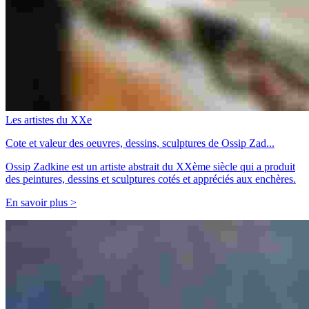
Les artistes du XXe
Cote et valeur des oeuvres, dessins, sculptures de Ossip Zad...
Ossip Zadkine est un artiste abstrait du XXème siècle qui a produit
des peintures, dessins et sculptures cotés et appréciés aux enchères.
En savoir plus >