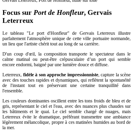
Gervais Leterreux, Port de Honfleur, huile sur toile
Focus sur
Port de Honfleur
, Gervais
Leterreux
Le tableau "Le port d'Honfleur" de Gervais Leterreux illustre
parfaitement l'atmosphère unique de cette ville portuaire normande,
un lieu que l'artiste chérit tout au long de sa carrière.
D'un coup d'œil, la composition transporte le spectateur dans le
calme matinal ou peut-être crépusculaire d’un port qui semble
encore endormi, baigné par une lumière douce et diffuse.
Leterreux,
fidèle à son approche impressionniste
, capture la scène
avec des touches rapides et dynamiques, qui reflètent la spontanéité
de l'instant tout en préservant une certaine tranquillité dans
l'ensemble.
Les couleurs dominantes oscillent entre les tons froids de bleu et de
gris, représentant le ciel et l'eau, avec des nuances plus chaudes sur
les bâtiments et le quai. Le ciel semble chargé de nuages, mais
Leterreux évite le dramatique, préférant transmettre une ambiance
légèrement mélancolique, propre à ces matinées humides au bord de
la mer.