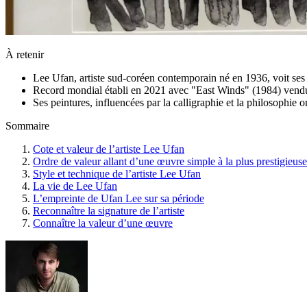
À retenir
Lee Ufan, artiste sud-coréen contemporain né en 1936, voit ses 
Record mondial établi en 2021 avec "East Winds" (1984) ven
Ses peintures, influencées par la calligraphie et la philosophie
Sommaire
Cote et valeur de l’artiste Lee Ufan
Ordre de valeur allant d’une œuvre simple à la plus prestigieuse
Style et technique de l’artiste Lee Ufan
La vie de Lee Ufan
L’empreinte de Ufan Lee sur sa période
Reconnaître la signature de l’artiste
Connaître la valeur d’une œuvre