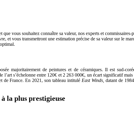
t que vous souhaitez connaître sa valeur, nos experts et commissaires-pri
uvre, et vous transmettront une estimation précise de sa valeur sur le ma
 optimal.
mposée majoritairement de peintures et de céramiques. Il est sud-c
e l’art s’échelonne entre 120€ et 2 263 000€, un écart significatif mais 
et de France. En 2021, son tableau intitulé
East Winds,
datant de 1984
à la plus prestigieuse